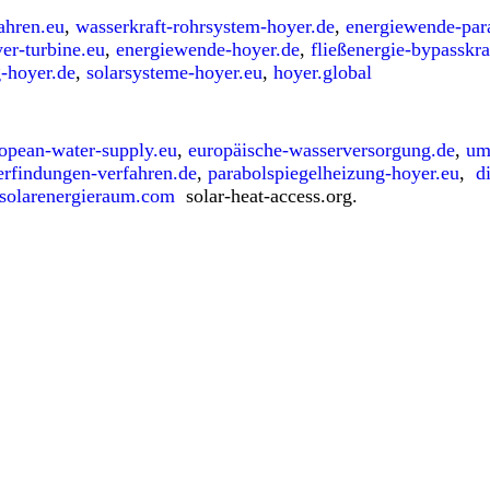
ahren.eu
,
wasserkraft-rohrsystem-hoyer.de
,
energiewende-par
er-turbine.eu
,
energiewende-hoyer.de
,
fließenergie-bypasskr
g-hoyer.de
,
solarsysteme-hoyer.eu
,
hoyer.global
opean-water-supply.eu
,
europäische-wasserversorgung.de
,
um
erfindungen-verfahren.de
,
parabolspiegelheizung-hoyer.eu
,
d
solarenergieraum.com
solar-heat-access.org.