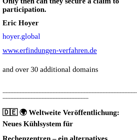
Only then can they secure a claim to
participation.
Eric Hoyer
hoyer.global
www.erfindungen-verfahren.de
and over 30 additional domains
--------------------------------------------------------------------------------------
-------------------------------------------------------
🇩🇪
🌍 Weltweite Veröffentlichung:
Neues Kühlsystem für
Rechenzentren – ein alternatives