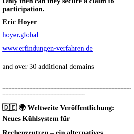
Only then can they secure a claim to
participation.
Eric Hoyer
hoyer.global
www.erfindungen-verfahren.de
and over 30 additional domains
--------------------------------------------------------------------------------------
-------------------------------------------------------
🇩🇪
🌍 Weltweite Veröffentlichung:
Neues Kühlsystem für
Rechenzentren – ein alternatives